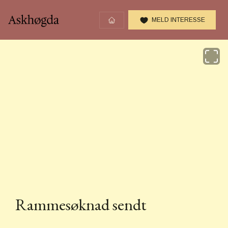
MELD INTERESSE
Åpne k
Rammesøknad sendt