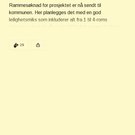
Rammesøknad for prosjektet er nå sendt til 
kommunen. Her planlegges det med en god 
leilighetsmiks som inkluderer alt fra 1 til 4-roms 
leiligheter, fordelt på totalt 140 leiligheter🏡 I kjelleren 
blir det direkte adkomst til parkeringsplasser og på 
bakkeplan blir det et trivelig grøntområde. Det 
DEN POSTEN HAR
29 KLAPPER
29
planlegges også med et innvendig fellesareal i et av 
husene.
Denne posten ble publisert for